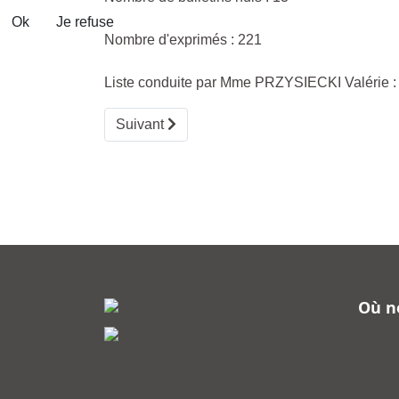
Ok
Je refuse
Nombre d'exprimés : 221
Liste conduite par Mme PRZYSIECKI Valérie 
Article suivant : Arrêté préfectoral n°2023
Suivant
Où n