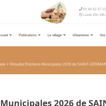
01 64 52 27 12
Lundi 15h-19h 
ccueil
Publications
Le village
Urbanisme
Vos
ons
Résultat Élections Municipales 2026 de SAINT-GERMA
s Municipales 2026 de S