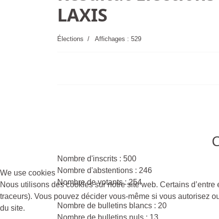
LAXIS
Élections
Affichages : 529
edi 13h-17h
Nombre d'inscrits : 500
Nombre d'abstentions : 246
We use cookies
Nombre de votants : 254
Nous utilisons des cookies sur notre site web. Certains d’entre 
traceurs). Vous pouvez décider vous-même si vous autorisez ou n
Nombre de bulletins blancs : 20
du site.
Nombre de bulletins nuls : 13