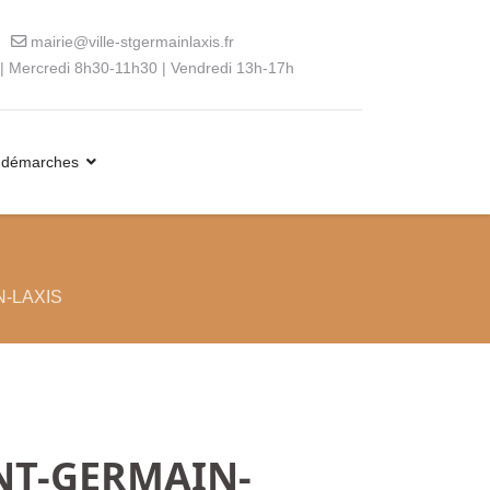
mairie@ville-stgermainlaxis.fr
| Mercredi 8h30-11h30 | Vendredi 13h-17h
 démarches
IN-LAXIS
AINT-GERMAIN-