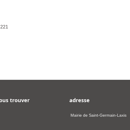
: 221
-DRCL-ELEC-034 - Commission de contrôle
ous trouver
adresse
Mairie de Saint-Germain-Laxis