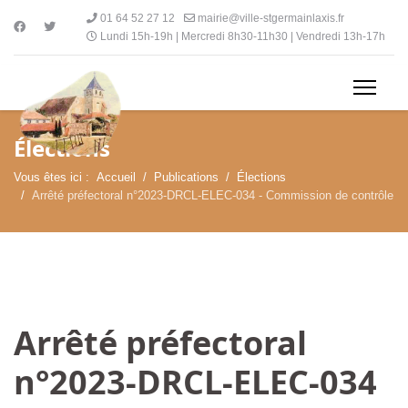
01 64 52 27 12
mairie@ville-stgermainlaxis.fr
Lundi 15h-19h | Mercredi 8h30-11h30 | Vendredi 13h-17h
Élections
Vous êtes ici :
Accueil
Publications
Élections
Arrêté préfectoral n°2023-DRCL-ELEC-034 - Commission de contrôle
Arrêté préfectoral
n°2023-DRCL-ELEC-034