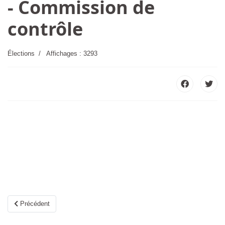
- Commission de
contrôle
edi 13h-17h
Élections
Affichages : 3293
Article précédent : Résultat Élections Municipales 2026 de SAINT-GE
Précédent