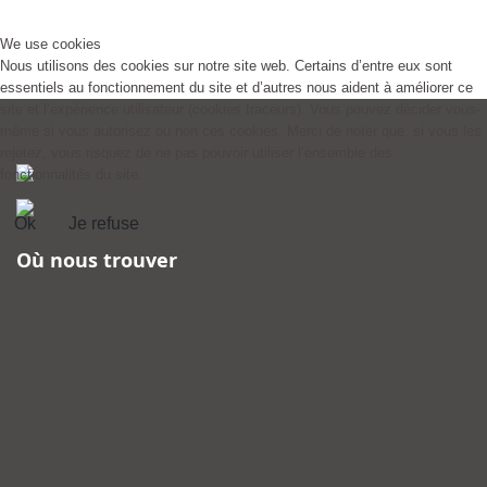
We use cookies
Nous utilisons des cookies sur notre site web. Certains d’entre eux sont
essentiels au fonctionnement du site et d’autres nous aident à améliorer ce
site et l’expérience utilisateur (cookies traceurs). Vous pouvez décider vous-
même si vous autorisez ou non ces cookies. Merci de noter que, si vous les
rejetez, vous risquez de ne pas pouvoir utiliser l’ensemble des
fonctionnalités du site.
Ok
Je refuse
Où nous trouver