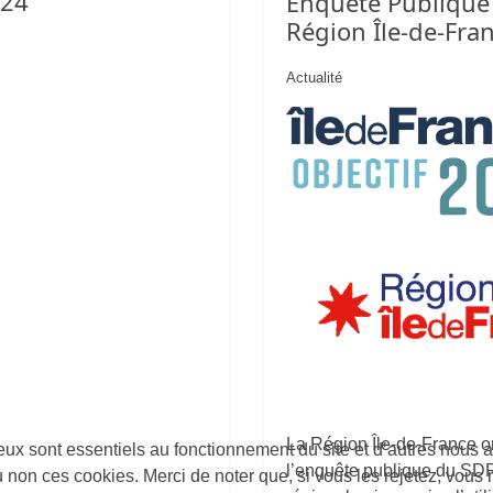
024
Enquête Publique 
Région Île-de-Fra
Actualité
La Région Île-de-France o
eux sont essentiels au fonctionnement du site et d’autres nous ai
l’enquête publique du SDR
on ces cookies. Merci de noter que, si vous les rejetez, vous r