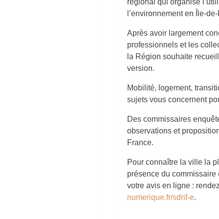
régional qui organise l’util
l’environnement en Île-de
Après avoir largement conce
professionnels et les colle
la Région souhaite recueill
version.
Mobilité, logement, transit
sujets vous concernent po
Des commissaires enquêteur
observations et proposition
France.
Pour connaître la ville la 
présence du commissaire e
votre avis en ligne : rende
numerique.fr/sdrif-e
.