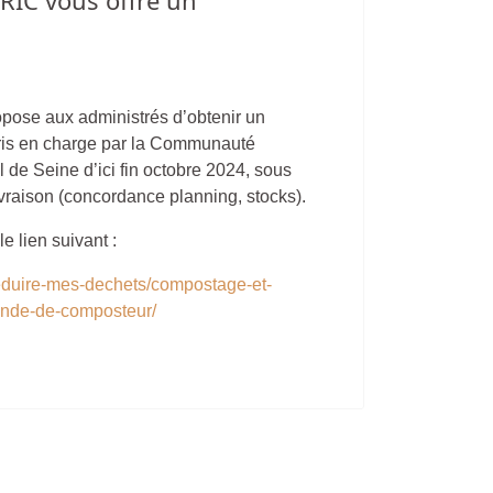
IC vous offre un
se aux administrés d’obtenir un
ris en charge par la Communauté
de Seine d’ici fin octobre 2024, sous
ivraison (concordance planning, stocks).
e lien suivant :
eduire-mes-dechets/compostage-et-
ande-de-composteur/