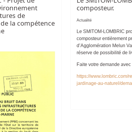
 - Projet de
Le SMITOM-LOMBR
nvironnement
composteur.
tures de
Actualité
t de la compétence
ne
Le SMITOM-LOMBRIC propo
composteur entièrement p
d’Agglomération Melun Val 
réserve de possibilité de l
Faite votre demande avec l
https://www.lombric.com/r
jardinage-au-naturel/dem