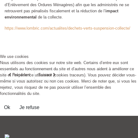
d’Enlèvement des Ordures Ménagères) afin que les administrés ne se
retrouvent pas pénalisés fiscalement et la réduction de l’
impact
environnemental
de la collecte.
https://www.lombric.com/actualites/dechets-verts-suspension-collecte/
We use cookies
Nous utilisons des cookies sur notre site web. Certains d’entre eux sont
essentiels au fonctionnement du site et d’autres nous aident à améliorer ce
Article précédent : Déclaration d'intention de projet relative au schém
Article suivant : CONCOURS MAISONS ET JARDINS 
Précédent
Suivant
site et l’expérience utilisateur (cookies traceurs). Vous pouvez décider vous-
même si vous autorisez ou non ces cookies. Merci de noter que, si vous les
rejetez, vous risquez de ne pas pouvoir utiliser l’ensemble des
fonctionnalités du site.
Ok
Je refuse